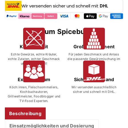
Wir versenden sicher und schnell mit
DHL
Warum Spicebude?
Kein Bullshit
Großes Sortiment
Echte Gewürze, echte Kräuter,
Für jeden Geschmack und Anlass
echte Zutaten, echter Geschmack
die passende Gewürzmischung im
und kein Bullshit!
Sortiment.
Expertenteam
Sicherer Versand
Köch:innen, Fleischsommeliers,
Wir versenden ausschließlich
Kochbuchautoren,
sicher und schnell mit DHL.
Grillweltmeister, Foodblogger und
TV-Food Experten.
Beschreibung
Einsatzmöglichkeiten und Dosierung