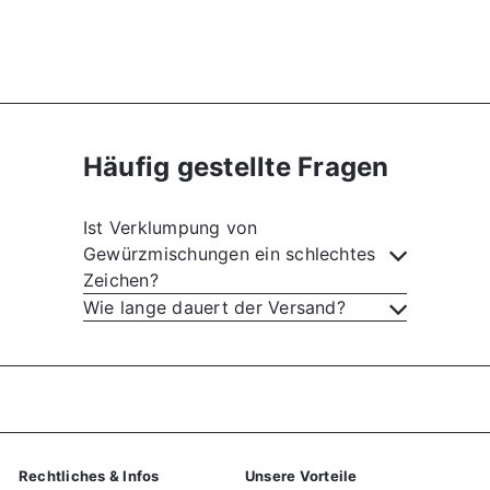
S
N
5,90 €
6,90 €
o
o
59,00 €/kg
n
r
d
m
e
a
r
l
p
e
Häufig gestellte Fragen
r
r
e
P
Ist Verklumpung von
i
r
Gewürzmischungen ein schlechtes
s
e
Zeichen?
i
Wie lange dauert der Versand?
s
Rechtliches & Infos
Unsere Vorteile