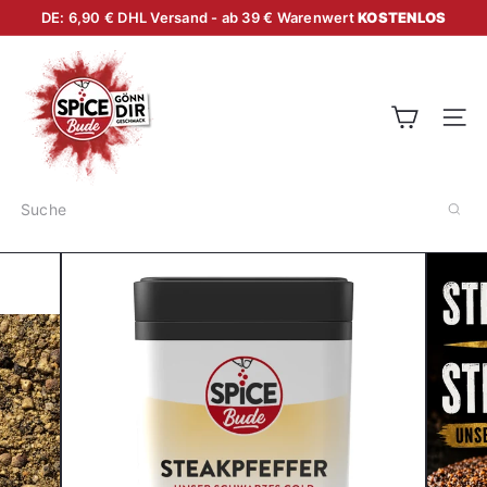
Direkt
DE: 6,90 € DHL Versand - ab 39 € Warenwert
KOSTENLOS
Pause
zum
Diashow
S
Inhalt
p
i
SEI
c
e
b
Suche
u
d
e
|
e
r
s
t
k
l
a